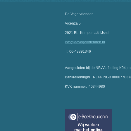
De Vogelvrienden
Vicenza 5
2921 BL Krimpen a/d IJssel
info@devogelvrienden.nl
T: 06-48891346
Aangesloten bij de NBvV afdeling K04, r
Bankrekeningnr: NL44 INGB 000077037
KVK nummer: 40344980