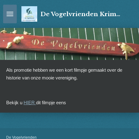
Ga
De Vogelvrienden Krimpen a/d IJssel
direct
naar
de
hoofdinhoud
Als promotie hebben we een kort filmpje gemaakt over de
historie van onze mooie vereniging.
Bekijk u
HIER
dit filmpje eens
De Vogelvrienden