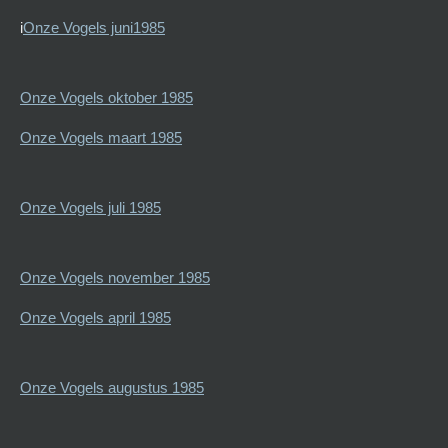
i
Onze Vogels juni1985
Onze Vogels oktober 1985
Onze Vogels maart 1985
Onze Vogels juli 1985
Onze Vogels november 1985
Onze Vogels april 1985
Onze Vogels augustus 1985