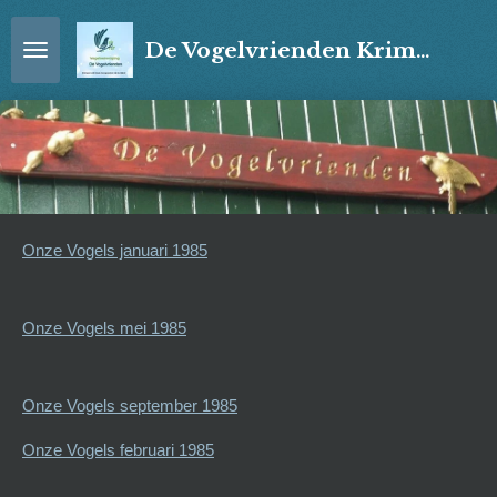
Ga
De Vogelvrienden Krimpen a/d IJssel
direct
naar
de
hoofdinhoud
Onze Vogels januari 1985
Onze Vogels mei 1985
Onze Vogels september 1985
Onze Vogels februari 1985