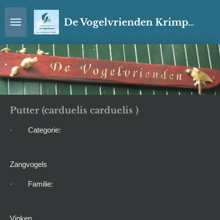
Ga
De Vogelvrienden Krimpen a/d IJssel
direct
naar
de
hoofdinhoud
Putter (carduelis carduelis )
· Categorie:
Zangvogels
· Familie:
Vinken