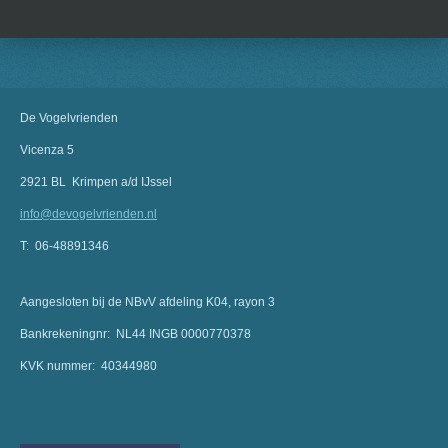
De Vogelvrienden
Vicenza 5
2921 BL Krimpen a/d IJssel
info@devogelvrienden.nl
T: 06-48891346
Aangesloten bij de NBvV afdeling K04, rayon 3
Bankrekeningnr: NL44 INGB 0000770378
KVK nummer: 40344980